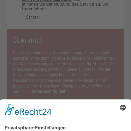
stimmen Sie der Nutzung des Service zu
, um
fortzufahren.
über mich
In unserem Kommunikationsbüro pimpe, entwickle und
gestalte ich so ziemlich alles an klassischen Maßnahmen
der Kommunikation, um Ihr Unternehmen, Ihr Produkt oder
Ihre Dienstleistung perfekt in Szene zu setzen. Von der
Entwicklung eines Logos, bis zur kompletten
Geschäftsausstattung oder cleveren Maßnahmen mit
passenden Vertriebswegen. Unkompliziert, flexibel und
vielseitig.
Gerne auch für Sie!
MAHENA - marketing.services.kommunikation
Nadja Jüngling | Wachsmuthstraße 20 | 13467 Berlin
Tel. +49 (0) 30 / 31 95 21 64 | Fax +49 (0) 30 / 37 71 91
65 |
mail@mahena.de