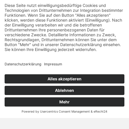
Projekte & Freunde
Comacon
Fairnatic GmbH
Production Office
Studio | Stoffprobe
Set-Time
Interior Atelier Richter
phase7
Berliner Tafel e.V.
NACH OBEN
GALERIE
DATENSCHUTZ
Copyright © 2022 MAHENA | marketing.services.kommunikation