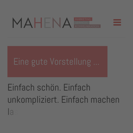
Eine gute Vorstellung ...
E
i
n
f
a
c
h
s
c
h
ö
n
.
E
i
n
f
a
c
h
u
n
k
o
m
p
l
i
z
i
e
r
t
.
E
i
n
f
a
c
h
m
a
c
h
e
n
l
a
s
s
e
n
.